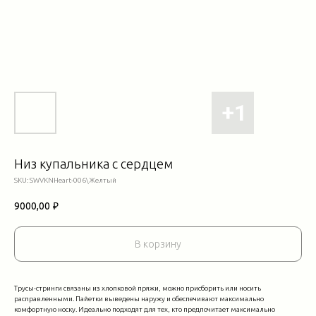
Низ купальника с сердцем
SKU:
SWVKNHeart-006\Желтый
9000,00
₽
В корзину
Трусы-стринги связаны из хлопковой пряжи, можно присборить или носить
расправленными. Пайетки выведены наружу и обеспечивают максимально
комфортную носку. Идеально подходят для тех, кто предпочитает максимально