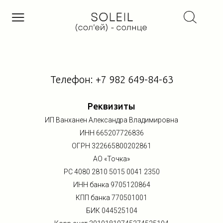
Телефон:
+7 982 649-84-63
Реквизиты
ИП Ванханен Александра Владимировна
ИНН
665207726836
ОГРН
322665800202861
АО «Точка»
РС
4080 2810 5015 0041
2350
ИНН банка
9705120864
КПП банка 770501001
БИК
044525104