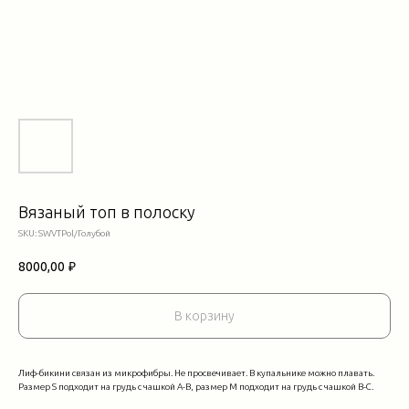
Вязаный топ в полоску
SKU:
SWVTPol/Голубой
8000,00
₽
В корзину
Лиф-бикини связан из микрофибры. Не просвечивает. В купальнике можно плавать.
Размер S подходит на грудь с чашкой А-В, размер М подходит на грудь с чашкой В-С.