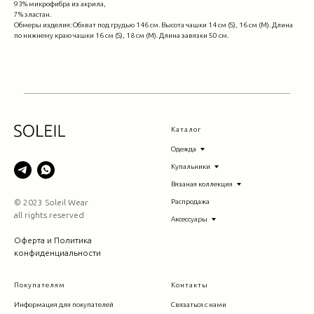
93% микрофибра из акрила,
7% эластан.
Обмеры изделия: Обхват под грудью 146 см. Высота чашки 14 см (S), 16 см (М). Длина
по нижнему краю чашки 16 см (S), 18 см (М). Длина завязки 50 см.
Каталог
Одежда
Купальники
Вязаная коллекция
© 2023 Soleil Wear
Распродажа
all rights reserved
Аксессуары
Оферта и Политика
конфиденциальности
Покупателям
Контакты
Информация для покупателей
Связаться с нами