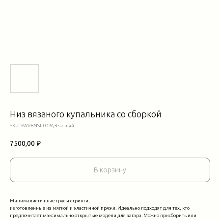
Низ вязаного купальника со сборкой
SKU:
SWVBNSt-016\Зеленый
7500,00
₽
В корзину
Минималистичные трусы стринги,
изготовленные из мягкой и эластичной пряжи. Идеально подходят для тех, кто
предпочитает максимально открытые модели для загара. Можно присборить или