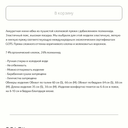
В корзину
Аккуратная мини юбка из пушистой хлопковой пряжи с добавлением полиамида.
Эластичный пояс, высокая посадка. Мы выбрали для этой модели эластичную, легкую
и мягкую пряжу соответствующую международным экологическим сертификатам
GOTS. Пряжа сложного оттенка коричневого хлопка и зеленоватых ворсинок.
74% органический хлопок, 26% полиамид
- Ручная стирка в холодной воде
- Не отбеливать
- Можно отпаривать изделие
- Барабанная сушка запрещена
- Химчистка запрещена
Обмеры изделия: Обхват по талии 60 см (S), 66 см (М). Обхват по бедрам 84 см (S), 88 см
(М). Длина изделия 35 см (S), 38 см (М). Изделие комфортно тянется на 6-8 см в поясе,
на 8-10 см в бедрах благодаря вязке.