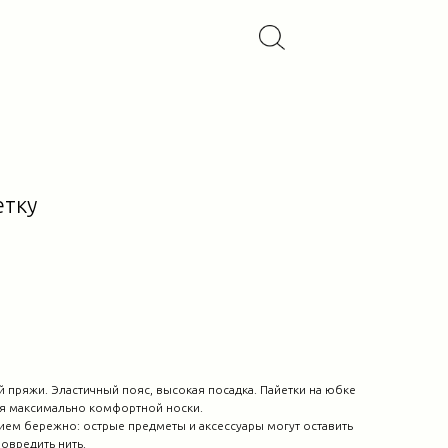
етку
 пряжи. Эластичный пояс, высокая посадка. Пайетки на юбке
я максимально комфортной носки.
ием бережно: острые предметы и аксессуары могут оставить
овредить нить.