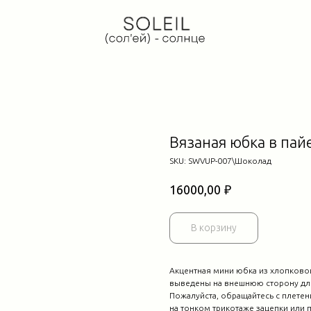
Вязаная юбка в пай
SKU:
SWVUP-007\Шоколад
₽
16000,00
В корзину
Акцентная мини юбка из хлопковой
выведены на внешнюю сторону дл
Пожалуйста, обращайтесь с плетен
на тонком трикотаже зацепки или п