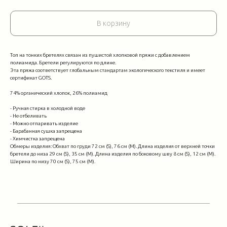
В корзину
Топ на тонких бретелях связан из пушистой хлопковой пряжи с добавлением
полиамида. Бретели регулируются по длине.
Эта пряжа соответствует глобальным стандартам экологического текстиля и имеет
сертификат GOTS.
74% органический хлопок, 26% полиамид
- Ручная стирка в холодной воде
- Не отбеливать
- Можно отпаривать изделие
- Барабанная сушка запрещена
- Химчистка запрещена
Обмеры изделия: Обхват по груди 72 см (S), 76 см (М). Длина изделия от верхней точки
бретели до низа 29 см (S), 35 см (M). Длина изделия по боковому шву 8 см (S), 12 см (M).
Ширина по низу 70 см (S), 75 см (M).