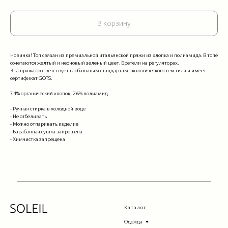
В корзину
Новинка! Топ связан из премиальной итальянской пряжи из хлопка и полиамида. В топе
сочетаются желтый и неоновый зеленый цвет. Бретели на регуляторах.
Эта пряжа соответствует глобальным стандартам экологического текстиля и имеет
сертификат GOTS.
74% органический хлопок, 26% полиамид
- Ручная стирка в холодной воде
- Не отбеливать
- Можно отпаривать изделие
- Барабанная сушка запрещена
- Химчистка запрещена
Каталог
Одежда