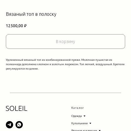
Вязаный топ в полоску
12500,00
₽
В корзину
Удлиненный вязаный топ из комбинированной пряжи. Молочная пушистая из
полиамида дополнена хлопком и золотым люрексом. Топ легкий, воздушный. Бретели
регулируются по длине.
Каталог
Одежда
Купальники
Вязаная коллекция