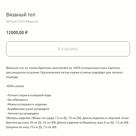
Вязаный топ
SWTopGl-022\Медный
12000,00
₽
В корзину
Вязаный топ на тонких бретелях изготовлен из 100% итальянского льна. Бретели
регулируются по длине. Органический состав пряжи отлично подойдет для теплого
периода.
100% хлопок
- Ручная стирка в холодной воде
- Не отбеливать
- Можно отпаривать изделие
- Барабанная сушка запрещена
- Химчистка запрещена
Обмеры изделия: Обхват по груди 72 см (S), 76 см (М). Длина изделия от верхней точки
бретели до низа 29 см (S), 35 см (M). Длина изделия по боковому шву 8 см (S), 12 см (M).
Ширина по низу 70 см (S), 75 см (M).