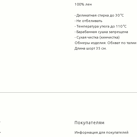
100% лен
- Деликатная стирка до 30 °C
- Не отбеливать
- Температура утюга до 110 °C
- Барабанная сушка запрещена
- Сухая чистка (химчистка)
Обмеры изделия: Обхват по талии 60
Длина шорт 35 см.
г
Покупателям
Информация для покупателей