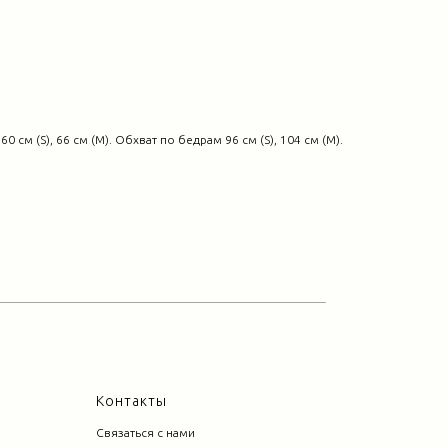
 см (S), 66 см (M). Обхват по бедрам 96 см (S), 104 см (M).
Контакты
Связаться с нами