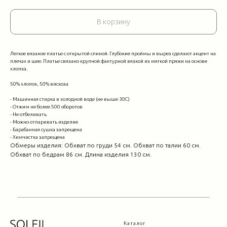
В корзину
Легкое вязаное платье с открытой спиной. Глубокие проймы и вырез сделают акцент на
плечах и шее. Платье связано крупной фактурной вязкой из мягкой пряжи на основе
хлопка.
50% хлопок, 50% вискоза
- Машинная стирка в холодной воде (не выше 30С)
- Отжим не более 500 оборотов
- Не отбеливать
- Можно отпаривать изделие
- Барабанная сушка запрещена
- Химчистка запрещена
Обмеры изделия: Обхват по груди 54 см. Обхват по талии 60 см.
Обхват по бедрам 86 см. Длина изделия 130 см.
Каталог