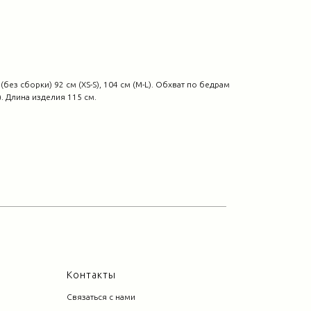
без сборки) 92 см (XS-S), 104 см (M-L). Обхват по бедрам
L). Длина изделия 115 см.
Контакты
Связаться с нами