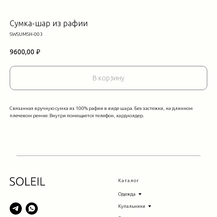
Сумка-шар из рафии
SWSUMSH-003
9600,00
₽
В корзину
Связанная вручную сумка из 100% рафии в виде шара. Без застежки, на длинном
плечевом ремне. Внутри помещается телефон, кардхолдер.
Каталог
Одежда
Купальники